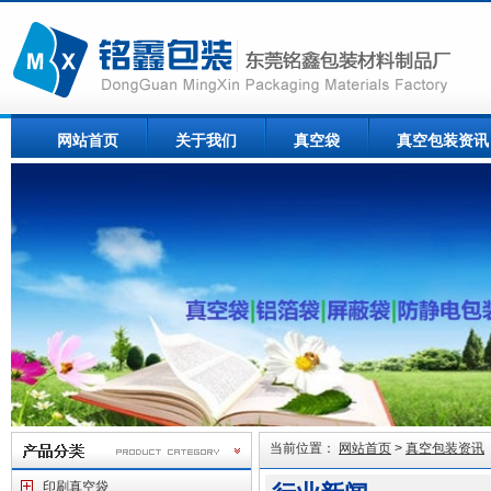
网站首页
关于我们
真空袋
真空包装资讯
当前位置：
网站首页
>
真空包装资讯
印刷真空袋