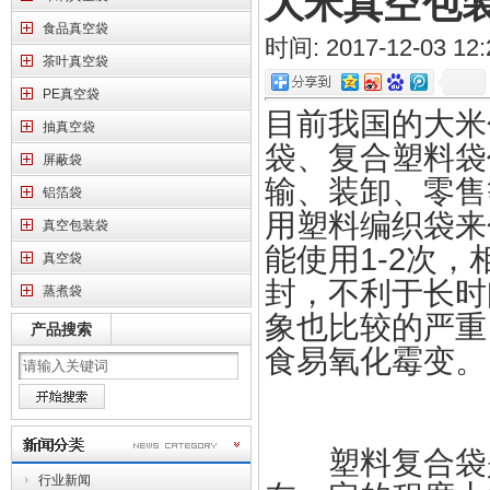
大米真空包
食品真空袋
时间: 2017-12-0
茶叶真空袋
PE真空袋
目前我国的大米
抽真空袋
袋、复合塑料袋
屏蔽袋
输、装卸、零售
铝箔袋
用塑料编织袋来
真空包装袋
能使用1-2次
真空袋
封，不利于长时
蒸煮袋
象也比较的严重
产品搜索
食易氧化霉变。
塑料复合袋是
行业新闻