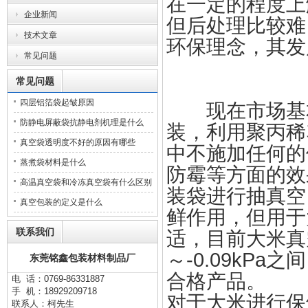
在一定的程度上
企业新闻
但后处理比较难
技术文章
环保理念，其发
常见问题
常见问题
四层铝箔袋起皱原因
现在市场基本
防静电屏蔽袋抗静电剂机理是什么
装，利用聚丙稀
真空袋透明度不好的原因有哪些
中不施加任何的
蒸煮袋材料是什么
防霉等方面的效
高温真空袋和冷冻真空袋有什么区别
装袋进行抽真空
真空包装的定义是什么
鲜作用，但用于
联系我们
适，目前大米真空
～-0.09kP
东莞铭鑫包装材料制品厂
合格产品。
电 话：0769-86331887
手 机：18929209718
对于大米进行保
联系人：柯先生