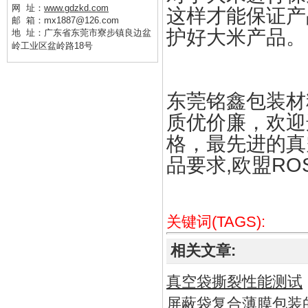
网 址：
www.gdzkd.com
这样才能保证产
邮 箱：mx1887@126.com
护好大米产品。
地 址：
广东省东莞市寮步镇良边盆
岭工业区盆岭路18号
东莞铭鑫包装材
质优价廉，欢迎
格，最先进的真
品要求,欧盟ROS
关键词(TAGS):
相关文章:
真空袋撕裂性能测试
屏蔽袋复合薄膜包装