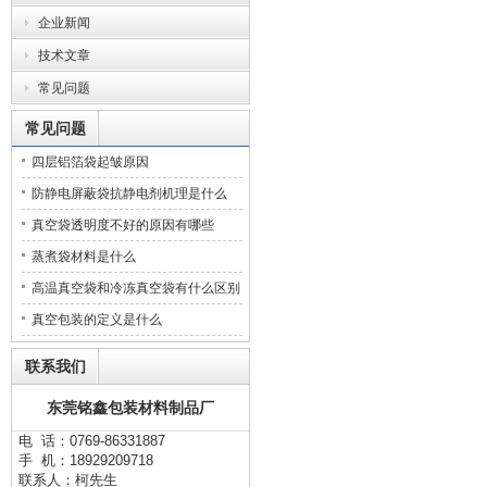
企业新闻
技术文章
常见问题
常见问题
四层铝箔袋起皱原因
防静电屏蔽袋抗静电剂机理是什么
真空袋透明度不好的原因有哪些
蒸煮袋材料是什么
高温真空袋和冷冻真空袋有什么区别
真空包装的定义是什么
联系我们
东莞铭鑫包装材料制品厂
电 话：0769-86331887
手 机：18929209718
联系人：柯先生