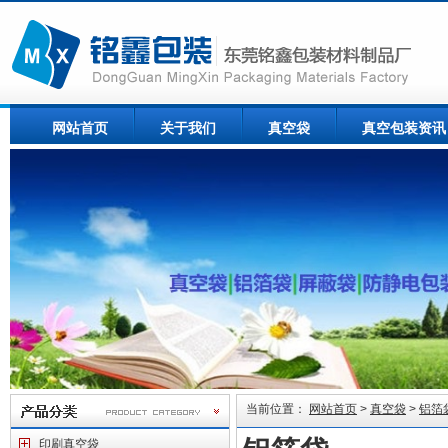
网站首页
关于我们
真空袋
真空包装资讯
当前位置：
网站首页
>
真空袋
>
铝箔
印刷真空袋