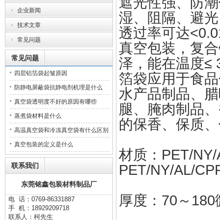
遮光性强、防潮
企业新闻
湿、阻隔、避光
技术文章
透过率可达<0.01
常见问题
真空包装，复合
常见问题
泽，能在温度≤ 
四层铝箔袋起皱原因
箔袋应用于食品
防静电屏蔽袋抗静电剂机理是什么
水产品制品、腊
真空袋透明度不好的原因有哪些
腿、腌肉制品、
蒸煮袋材料是什么
的保香、保质、
高温真空袋和冷冻真空袋有什么区别
真空包装的定义是什么
材质：PET/NY
联系我们
PET/NY/AL
东莞铭鑫包装材料制品厂
厚度：70～18
电 话：0769-86331887
手 机：18929209718
联系人：柯先生