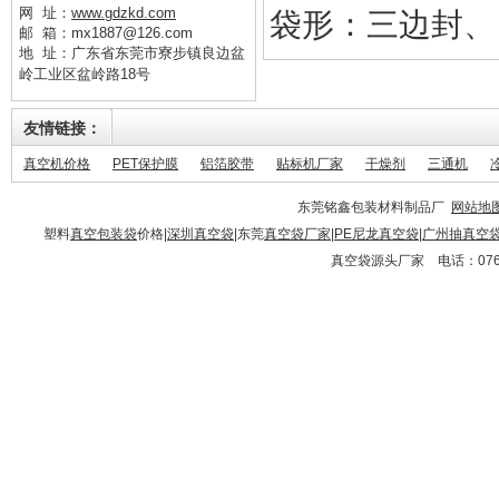
网 址：
www.gdzkd.com
袋形：三边封、
邮 箱：mx1887@126.com
地 址：
广东省东莞市寮步镇良边盆
岭工业区盆岭路18号
友情链接：
真空机价格
PET保护膜
铝箔胶带
贴标机厂家
干燥剂
三通机
东莞铭鑫包装材料制品厂
网站地
塑料
真空包装袋
价格|
深圳真空袋
|东莞
真空袋厂家
|
PE尼龙真空袋
|
广州抽真空
真空袋源头厂家 电话：0769-