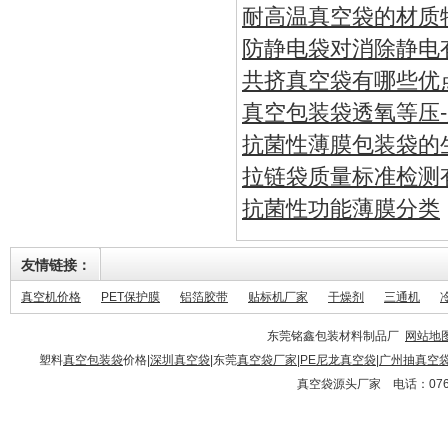
耐高温真空袋的材质
防静电袋对消除静电
共挤真空袋有哪些优
真空包装袋透氧等压
抗菌性薄膜包装袋的
拉链袋质量标准检测
抗菌性功能薄膜分类
友情链接：
真空机价格
PET保护膜
铝箔胶带
贴标机厂家
干燥剂
三通机
东莞铭鑫包装材料制品厂
网站地
塑料
真空包装袋
价格|
深圳真空袋
|东莞
真空袋厂家
|
PE尼龙真空袋
|
广州抽真空
真空袋源头厂家 电话：0769-