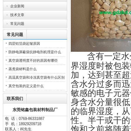
企业新闻
技术文章
常见问题
常见问题
四层铝箔袋起皱原因
防静电屏蔽袋抗静电剂机理是什么
含有一定水
真空袋透明度不好的原因有哪些
界湿度时被包装
蒸煮袋材料是什么
加，达到甚至超
高温真空袋和冷冻真空袋有什么区别
含水分过多而迅
真空包装的定义是什么
敏感的电子元器
联系我们
身含水分量很低
的临界湿度，从
东莞铭鑫包装材料制品厂
性。半干或干的
电 话：0769-86331887
手 机：18929209718
饱和之前将随着
联系人：柯先生