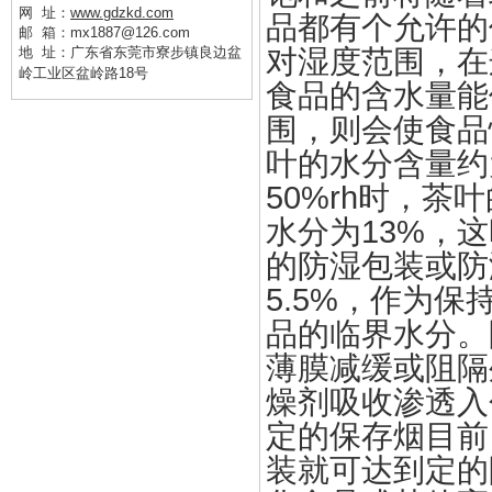
网 址：
www.gdzkd.com
品都有个允许的
邮 箱：mx1887@126.com
地 址：
广东省东莞市寮步镇良边盆
对湿度范围，在
岭工业区盆岭路18号
食品的含水量能
围，则会使食品
叶的水分含量约为
50%rh时，茶
水分为13%，
的防湿包装或防
5.5%，作为保
品的临界水分。
薄膜减缓或阻隔
燥剂吸收渗透入
定的保存烟目前
装就可达到定的