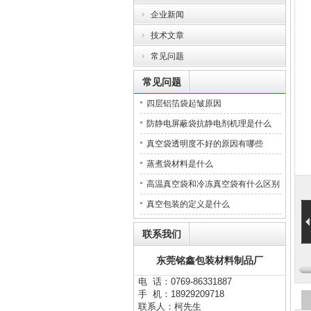
企业新闻
技术文章
常见问题
常见问题
四层铝箔袋起皱原因
防静电屏蔽袋抗静电剂机理是什么
真空袋透明度不好的原因有哪些
蒸煮袋材料是什么
高温真空袋和冷冻真空袋有什么区别
真空包装的定义是什么
联系我们
东莞铭鑫包装材料制品厂
电 话：0769-86331887
手 机：18929209718
联系人：柯先生