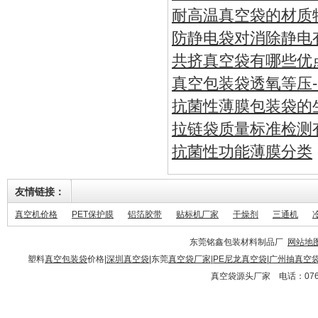
耐高温真空袋的材质
防静电袋对消除静电
共挤真空袋有哪些优
真空包装袋透氧等压
抗菌性薄膜包装袋的
拉链袋质量标准检测
抗菌性功能薄膜分类
友情链接：
真空机价格
PET保护膜
铝箔胶带
贴标机厂家
干燥剂
三通机
东莞铭鑫包装材料制品厂
网站地
塑料
真空包装袋
价格|
深圳真空袋
|东莞
真空袋厂家
|
PE尼龙真空袋
|
广州抽真空
真空袋源头厂家 电话：0769-