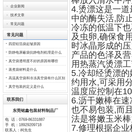
棒放入清水中冲
企业新闻
4.烫漂这是一
技术文章
中的酶失活,防
常见问题
冷冻的低温下也
及虫卵,确保食
常见问题
时冰晶形成的压
四层铝箔袋起皱原因
产品的色泽及营
防静电屏蔽袋抗静电剂机理是什么
真空袋透明度不好的原因有哪些
用热蒸汽烫漂工艺,
蒸煮袋材料是什么
5.冷却经烫漂
高温真空袋和冷冻真空袋有什么区别
约用水,可采用
真空包装的定义是什么
温度应控制在1
6.沥干嫩棒在速
联系我们
也不易包装,而
东莞铭鑫包装材料制品厂
法是将嫩玉米棒
电 话：0769-86331887
手 机：18929209718
7.修理根据企业
联系人：柯先生